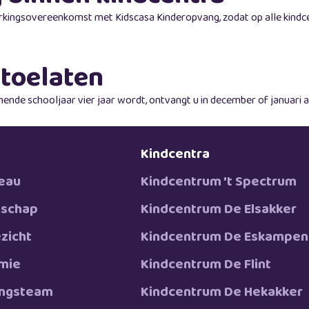
ngsovereenkomst met Kidscasa Kinderopvang, zodat op alle kindcen
toelaten
ende schooljaar vier jaar wordt, ontvangt u in december of januari a
Kindcentra
eau
Kindcentrum 't Spectrum
schap
Kindcentrum De Elsakker
zicht
Kindcentrum De Eskampen
mie
Kindcentrum De Flint
ingsteam
Kindcentrum De Hekakker