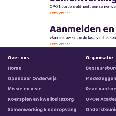
OPO Noordenveld heeft een samenwerki
Lees Verder
Aanmelden en 
Wanneer uw kind in de loop van het kom
Lees Verder
Over ons
Organisatie
Home
Bestuursbur
Openbaar Onderwijs
Medezeggen
Missie en visie
Raad van toe
Koersplan en kwaliteitszorg
OPON Acade
Samenwerking kinderopvang
Ondersteun